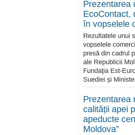
Prezentarea u
EcoContact, d
în vopselele 
Rezultatele unui s
vopselele comerci
presă din cadrul p
ale Republicii Mo
Fundaţia Est-Euro
Suediei și Ministe
Prezentarea r
calității apei
apeducte cent
Moldova”